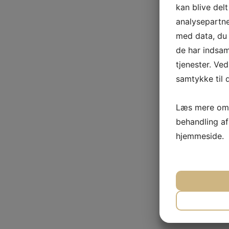
kan blive del
analysepartn
med data, du 
de har indsam
tjenester. Ved
samtykke til 
Læs mere om 
behandling a
hjemmeside.
JA
N
NØDVEND
JA
N