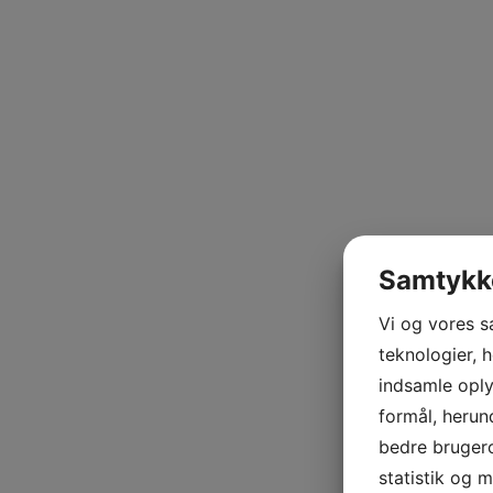
Samtykke
Vi og vores 
teknologier, h
indsamle oply
formål, herun
bedre brugero
statistik og 