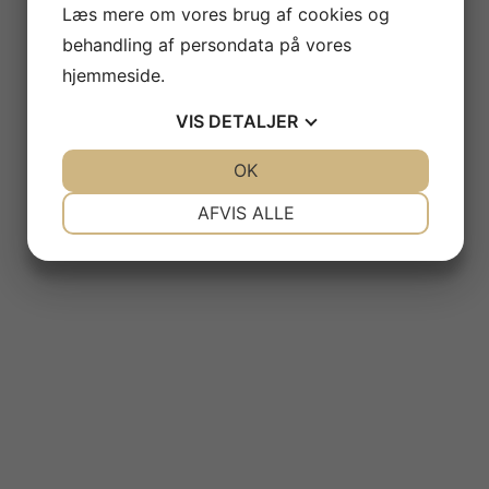
Læs mere om vores brug af cookies og
behandling af persondata på vores
hjemmeside.
VIS
DETALJER
JA
NEJ
OK
JA
NEJ
NØDVENDIGE
PRÆFERENCER
AFVIS ALLE
JA
NEJ
JA
NEJ
MARKETING
STATISTIK