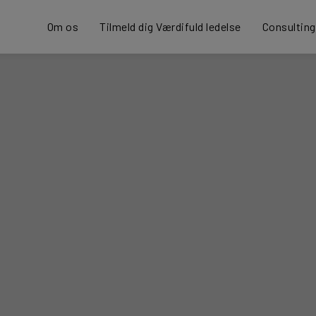
Om os
Tilmeld dig Værdifuld ledelse
Consulting