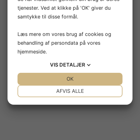
tjenester. Ved at klikke på 'OK' giver du
samtykke til disse formål.
Læs mere om vores brug af cookies og
behandling af persondata på vores
hjemmeside.
VIS
DETALJER
JA
NEJ
OK
JA
NEJ
NØDVENDIGE
PRÆFERENCER
AFVIS ALLE
JA
NEJ
JA
NEJ
MARKETING
STATISTIK