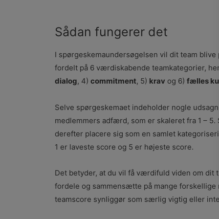
Sådan fungerer det
I spørgeskemaundersøgelsen vil dit team blive
fordelt på 6 værdiskabende teamkategorier, he
dialog
, 4)
commitment
, 5)
krav
og 6)
fælles ku
Selve spørgeskemaet indeholder nogle udsagn
medlemmers adfærd, som er skaleret fra 1 – 5. 
derefter placere sig som en samlet kategoriseri
1 er laveste score og 5 er højeste score.
Det betyder, at du vil få værdifuld viden om di
fordele og sammensætte på mange forskellige m
teamscore synliggør som særlig vigtig eller int