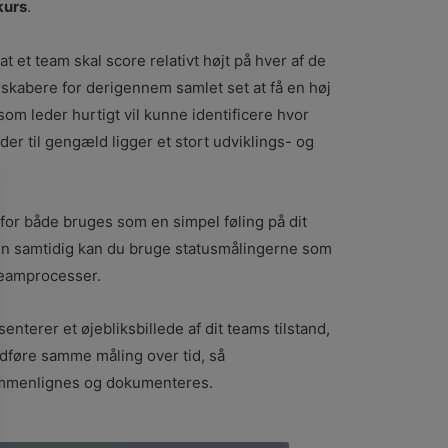
kurs
.
t et team skal score relativt højt på hver af de
skabere for derigennem samlet set at få en høj
som leder hurtigt vil kunne identificere hvor
der til gengæld ligger et stort udviklings- og
or både bruges som en simpel føling på dit
n samtidig kan du bruge statusmålingerne som
 teamprocesser.
terer et øjebliksbillede af dit teams tilstand,
udføre samme måling over tid, så
ammenlignes og dokumenteres.