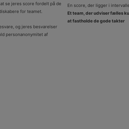
 at se jeres score fordelt på de
En score, der ligger i intervall
diskabere for teamet.
Et team, der udviser fælles 
at fastholde de gode takter
esvare, og jeres besvarelser
 fuld personanonymitet af