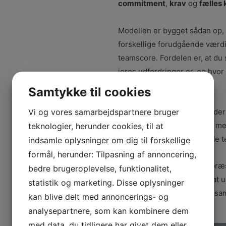
commitment
,
krav
og
fælles 
Modellen er bygget sådan op, a
forskellige forudgående værdi
teamscore. Fordelen er, at du 
jeres udfordringer er, og hvor 
forandringspotentiale.
Samtykke til cookies
Team Business Model kan derf
Vi og vores samarbejdspartnere bruger
teams nuværende tilstand, me
teknologier, herunder cookies, til at
afsæt for utallige værdifulde
indsamle oplysninger om dig til forskellige
formål, herunder: Tilpasning af annoncering,
Da Team Business Model præsen
bedre brugeroplevelse, funktionalitet,
giver det ofte god mening at 
statistik og marketing. Disse oplysninger
forandringspotentialet kan s
kan blive delt med annoncerings- og
analysepartnere, som kan kombinere dem
med data, du tidligere har givet dem eller